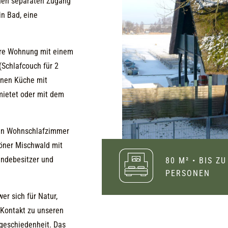
inen separaten Zugang
in Bad, eine
nere Wohnung mit einem
Schlafcouch für 2
inen Küche mit
mietet oder mit dem
ein Wohnschlafzimmer
höner Mischwald mit
undebesitzer und
80 M² • BIS ZU
PERSONEN
er sich für Natur,
l Kontakt zu unseren
bgeschiedenheit. Das