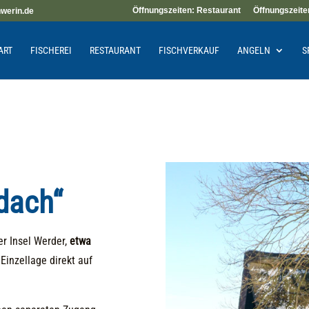
Öffnungszeiten: Restaurant
Öffnungszeite
hwerin.de
ART
FISCHEREI
RESTAURANT
FISCHVERKAUF
ANGELN
S
dach“
er Insel Werder,
etwa
n Einzellage direkt auf