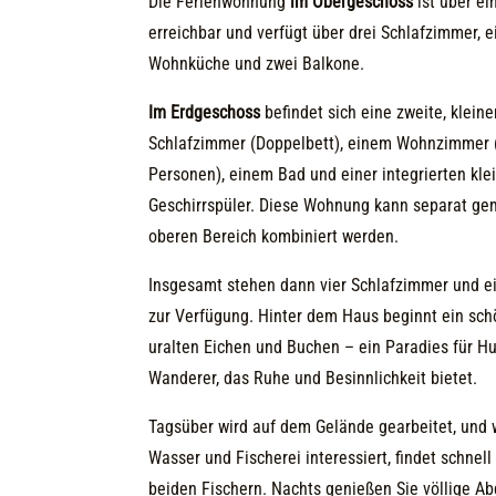
Die Ferienwohnung
im Obergeschoss
ist über e
erreichbar und verfügt über drei Schlafzimmer, e
Wohnküche und zwei Balkone.
Im Erdgeschoss
befindet sich eine zweite, klei
Schlafzimmer (Doppelbett), einem Wohnzimmer (
Personen), einem Bad und einer integrierten kle
Geschirrspüler. Diese Wohnung kann separat ge
oberen Bereich kombiniert werden.
Insgesamt stehen dann vier Schlafzimmer und 
zur Verfügung. Hinter dem Haus beginnt ein sc
uralten Eichen und Buchen – ein Paradies für H
Wanderer, das Ruhe und Besinnlichkeit bietet.
Tagsüber wird auf dem Gelände gearbeitet, und w
Wasser und Fischerei interessiert, findet schnel
beiden Fischern. Nachts genießen Sie völlige A